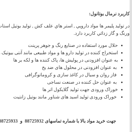
کاربرد نرمال بوتانول:
در توليد پليمر ها مواد دارويي , استر هاي علف کش , توليد بوتيل اس
ورنگ و گاز زدائي کاربرد دارد.
حلال مورد استفاده در صنایع رنگ و جوهر پرینت
استخراج کننده در تولید دارو ها و مواد طبیعی مانند آنتی بیوتیک ه
به عنوان افزودنی در پولیش ها، پاک کننده ها و لکه بر ها
به عنوان افزودنی در محلول های ضد یخ
فاز روان و سیال در کاغذ سازی و کروماتوگرافی
به عنوان حل کننده در صنعت نساجی
خوراک ورودی جهت تولید گلایکول اتر ها
خوراک ورودی تولید اسید های شناور مانند بوتیل زانتیت
جهت خرید مواد بالا با شماره تماسهای 88725932 و 88725933 و نیز شماره همراه 09021267520 تماس بگیرید.