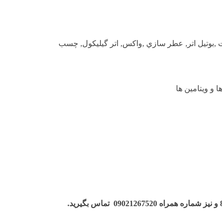
تات ,بوتيل اتر, عطر سازي ,واکس, اتر گيليکول, چسب
ا و ویتامین ها