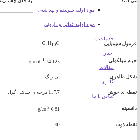
می‌باشد و در آب کاملا حل می‌شود. از نرمال بوتانول به جای چاشنی د
مواد اولیه شوینده و بهداشتی
مواد اولیه غذائی و داروئی
خدمات ما
C
H
O
فرمول شیمیایی
4
10
اخبار
−1
جرم مولکولی
74.123 g·mol
مقالات
شکل ظاهری
بی رنگ
گالری
نقطه ی جوش
117.7 درجه ی سانتی گراد
تماس با ما
3
دانسیته
0.81 g/cm
نقطه ذوب
90