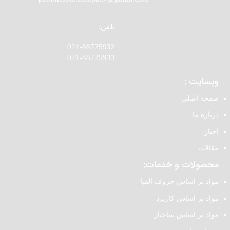
تلفن:
021-88725932
021-88725933
وبسایت :
صفحه اصلی
درباره ما
اخبار
مقالات
محصولات و خدمات:
مواد بر اساس حروف الفبا
مواد بر اساس کاربرد
مواد بر اساس ساختار