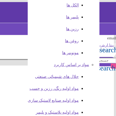
الکل ها
پلیمر ها
جستجو در مطالب
رزین ها
info@test.com
email
روغن ها
021-87878788
پنتا اریتریتول
searc
نوامبر 24, 2019
مونومر ها
مواد بر اساس کاربرد
search
آدر
حلال های شیمیائی صنعتی
تهرا
مواد اولیه رنگ، رزین و چسب
مواد اولیه صنایع لاستیک سازی
مواد اولیه پلاستیک و پلیمر