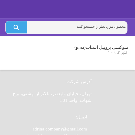
متوکسی پروپیل استات(pma)
اکتبر 2, 2019
آدرس شرکت:
تهران، خیابان ولیعصر، بالاتر از بهشتی، برج
شهاب، واحد 301
ایمیل:
adrina.company@gmail.com