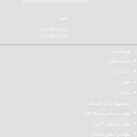
petromobin.company@gmail.com
تلفن:
021-88725932
021-88725933
وبسایت :
صفحه اصلی
درباره ما
اخبار
مقالات
محصولات و خدمات:
مواد بر اساس حروف الفبا
مواد بر اساس کاربرد
مواد بر اساس ساختار