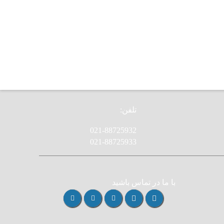
تلفن:
021-88725932
021-88725933
با ما در تماس باشید