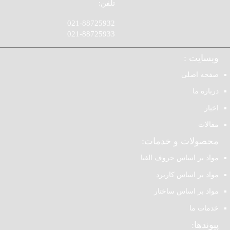
تلفن:
021-88725932
021-88725933
وبسایت :
صفحه اصلی
درباره ما
اخبار
مقالات
محصولات و خدمات:
مواد بر اساس حروف الفبا
مواد بر اساس کاربرد
مواد بر اساس ساختار
خدمات ما
پیوندها: