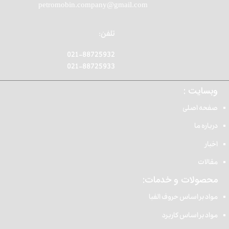
petromobin.company@gmail.com
تلفن:
021-88725932
021-88725933
وبسایت :
صفحه اصلی
درباره ما
اخبار
مقالات
محصولات و خدمات:
مواد بر اساس حروف الفبا
مواد بر اساس کاربرد