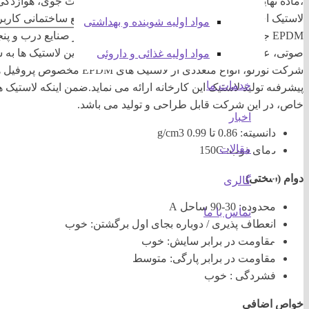
،ماده نهایی را نسبت به حرارت، اکسیداسیون، تغییرات جوی، هوازدگی
لاستیک ای پی دی ام در صنایع مختلفی از جمله صنایع ساختمانی کاربر
مواد اولیه شوینده و بهداشتی
EPDM جزو پر مصرف ترین لاستیک های مصرفی در صنایع درب و پن
صوتی، عایق بندی ارتعاشی از مهمترین ویژگی های این لاستیک ها به 
مواد اولیه غذائی و داروئی
شرکت نورلو، انواع متعددی از 
خدمات ما
خاص، در این شرکت قابل طراحی و تولید می باشد.
اخبار
دانسیته: 0.86 تا 0.99 g/cm3
مقالات
دمای ذوب: 150C
دوام (سختی)
گالری
محدوده: 30-90 ساحل A
تماس با ما
انعطاف پذیری / دوباره بجای اول برگشتن: خوب
مقاومت در برابر سایش: خوب
مقاومت در برابر پارگی: متوسط
فشردگی : خوب
خواص اضافی