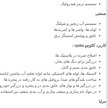
سیستم ترمز هیدرولیک
صنعتی
سیستم آب زنجیر و شیلنگ
لوله ها، واشر ها و کمربندها
عایق و پوشش استینگر برق
کاربرد کائوچو epdm :
اصلاح ضربه در پلاستیک ها،
درزگیر برای دیگ های بخار،
عایق بندی سیم و کابل،
لاستیک ها، لوله های لاستیکی مانند لوله تخلیه آب ماشین لباسش
ساخت بلندگو های صدا، پروفیل های به کار رفته در پنجره ها
در درزگیر ها و نوار های عایق بندی در و پنجره و درزگیر خودر
در مواد بام سازی و سقف سازی و آب بندی سقف نیز استفاده 
مزایا