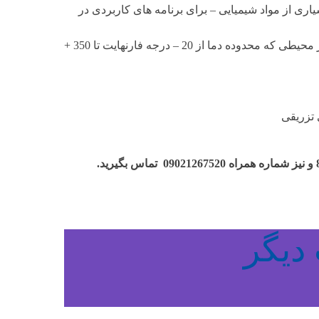
یاری از مواد شیمیایی – برای برنامه های کاربردی در
پایداری در دماهای بالا و پایین : یک ماده کلی EPDM می تواند در محیطی که محدوده دما از 20 – درجه فارنهایت تا 350 +
 تزریقی
دیگر