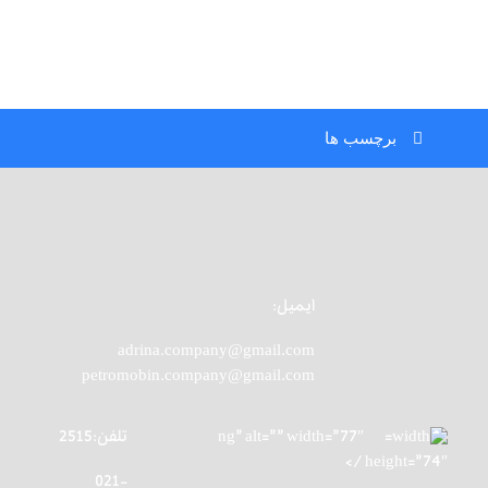
برچسب ها
ایمیل:
adrina.company@gmail.com
petromobin.company@gmail.com
ng” alt=”” width=”77″
تلفن:2515
height=”74″ />
021-