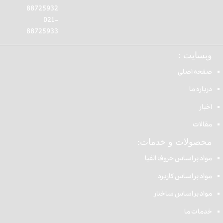
88725932
021-
88725933
وبسایت :
صفحه اصلی
درباره ما
اخبار
مقالات
محصولات و خدمات:
مواد بر اساس حروف الفبا
مواد بر اساس کاربرد
مواد بر اساس ساختار
خدمات ما