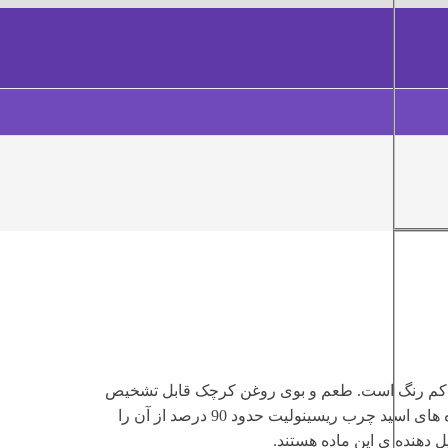
ار کم رنگ است. طعم و بوی روغن کرچک قابل تشخیص
است. می توان گفت روغن کرچک یک تری گلیسیرید است زیرا زنجیره های اسید چرب ریسینولیت حدود 90 درصد از آن را
ل دهنده ی این ماده هستند.