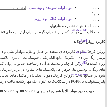
مواد اولیه شوینده و بهداشتی
نقطه جوش :313 درجه سانتیگراد(595 درجه فارنهایت)
چگالی :961 کیلوگرم بر مترمکعب
مواد اولیه غذائی و داروئی
نقطه ذوب :10 درجه فارنهایت
نقطه فلش :445 درجه فارنهایت
خدمات ما
حلالیت آن در آب کمتر از 1 میلی گرم بر میلی لیتر در دمای 68 درجه فارنهایت است.
اخبار
کاربرد روغن کرچک:
روغن کرچک دارای کاربردهای متعدد در حمل و نقل، موادآرایشی و دار
مقالات
ترمز، رنگ مو، دی الکتریک مایع الکتریکی، هیومکتانت ، نایلون، پلا
گالری
روان‌کننده‌ها , روغن کرچک و مشتقات آن در ساخت صابون، روان کننده
های رنگی، پوشش ها، جوهر ها، پلاستیک های مقاوم در برابر سرما، و
تماس با ما
شود.در صنایع غذایی، روغن کرچک (مواد غذایی) در مکمل های غذایی، 
پلیریسینولیت یا PGPR در شکلات)، به عنوان یک مهارکننده قالب درفرایند بسته بندی استفاده می شود.
جهت خرید مواد بالا با شماره تماسهای 88725932 و 88725933 و نیز شماره همراه 09021267520 تماس بگیرید.