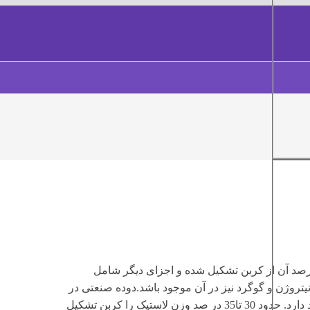
بلک یا دوده ی سیاه ماده ای سیاه رنگ است که حدود 97 تا 99 درصد آن از کربن تشکیل شده و اجزای دیگر شامل
روژن و گوگرد نیز در آن موجود باشد.دوده صنعتی در
صنایع مختلف به خصوص صنعت لاستیک بطور گسترده و وسیع کاربرد دارد. حدود 30 تا35 در صد وزن لاستیک را کربن تشکیل