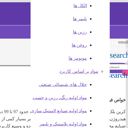
الکل ها
MBTS
استراکتول
چسب کموزیل
اسید استئاریک صنعتی RUBBER GRADE
پلیمر ها
جستجو در مطالب
رزین ها
info@test.com
email
روغن ها
021-87878788
دوده 330
searc
مونومر ها
مواد بر اساس کاربرد
search
حلال های شیمیائی صنعتی
مواد اولیه رنگ، رزین و چسب
خواص فیزیکی و شیمیایی دوده 330:
مواد اولیه صنایع لاستیک سازی
کربن 
هیدروژن و اکسیژن است. همچنین ممکن است مقادیر بسیار کمی از نیت
مواد اولیه پلاستیک و پلیمر