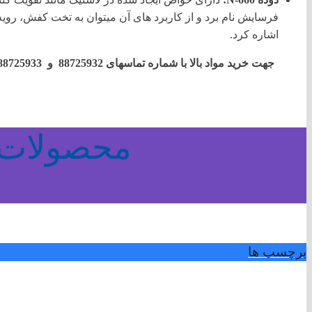
فرسایش نام برد و از کاربرد های آن میتوان به تخت کفش، رویه 
اشاره کرد.
جهت خرید مواد بالا با شماره تماسهای 88725932 و 88725933 و نیز شماره همراه 09021267520 تماس بگیرید.
محصولات 
برچسب ها
برچسب ها