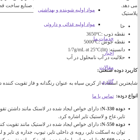
می دهد. بیشترین استفاده کربن پس از صنعت تایردر صنایع ساخت 
مواد اولیه شوینده و بهداشتی
پلاستیک می باشد.
مواد اولیه غذائی و داروئی
حالت فیزیکی :پودر سیاه رنگ
نقطه ذوب :3650ºC
خدمات ما
نقطه جوش :5000ºC
دانسیته: (1/7g/mL at 25°C(lit
اخبار
حلالیت در آب نامحلول در آب
مقالات
کاربرد دوده صنعتی:
گالری
شایعترین استفاده از کرین سیاه به عنوان رنگدانه و فاز تقویت کننده 
انواع دوده:
تماس با ما
دوده N-330:
دارای خواص ایجاد شده در لاستک مانند داشتن تقویت
تایر،عاج و لاستیک تایر اشاره کرد.
دوده N-550:
دارای خواص ایجاد شده در لاستیک مانند تقویت کنن
توان به اسکلت تایر، رویه ی داخلی تایر، تیوپ، جداره ی تایر و ل
دوده N-660:
دارای خواص ایجاد شده در لاستیک مانند تقویت 