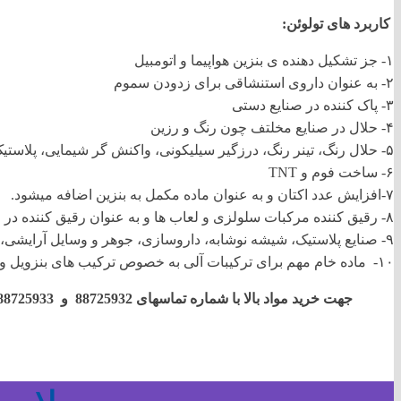
کاربرد های تولوئن:
۱- جز تشکیل دهنده ی بنزین هواپیما و اتومبیل
۲- به عنوان داروی استنشاقی برای زدودن سموم
۳- پاک کننده در صنایع دستی
۴- حلال در صنایع مخلتف چون رنگ و رزین
۵- حلال رنگ، تینر رنگ، درزگیر سیلیکونی، واکنش گر شیمایی، پلاستیک، جوهر چاپ، چسب، لاک و ضد عفونی
۶- ساخت فوم و TNT
۷-افزایش عدد اکتان و به عنوان ماده مکمل به بنزین اضافه میشود.
۸- رقیق کننده مرکبات سلولزی و لعاب ها و به عنوان رقیق کننده در مرکب های فنوگراور سازی
۹- صنایع پلاستیک، شیشه نوشابه، داروسازی، جوهر و وسایل آرایشی، رنگ ساختمان، دخانیات و مواد آبکاری
۱۰- ماده خام مهم برای ترکیبات آلی به خصوص ترکیب های بنزویل و کلرید بنزویلیدن ساخارین،کلرامین، تری نیترو تولوئن.
جهت خرید مواد بالا با شماره تماسهای 88725932 و 88725933 و نیز شماره همراه 09021267520 تماس بگیرید.