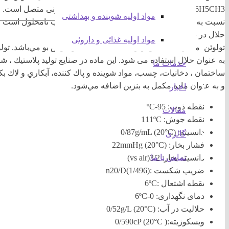
C6H5CH3 است و در آن یک گروه متیلی به حلقه بنزنی متصل است
مواد اولیه شوینده و بهداشتی
نسبت به بنزن، ماده کم خطرتری است. تولوئن در آب نامحلول است و بوی
حلال در بسیاری از صنایع استفاده میشود.
مواد اولیه غذائی و داروئی
تولوئن مايعي شفاف و بي‌رنگ ، قابل اشتعال و خوش بو مي‌باشد. تول
به عنوان حلال استفاده می شود. این ماده در صنايع توليد پلاستيك ، 
خدمات ما
ساختمان ، دخانيات، چسب، مواد شوينده و پاك كننده، آبكاري و لاك بك
و به عنوان ماده مكمل به بنزين اضافه مي‌شود.
اخبار
نقطه ذوب: ºC-95
مقالات
نقطه جوش: 111ºC
دانسیته: (0/87g/mL (20°C
گالری
فشار بخار: (22mmHg (20°C
تماس با ما
دانسیته بخار: vs air)3/2)
ضریب شکست :(n20/D(1/496
نقطه اشتعال :6ºC
دمای نگهداری: 0-6ºC
حلالیت در آب: (0/52g/L (20°C
ویسکوزیته:( 0/590cP (20°C