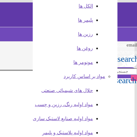
الکل ها
PEG 400
PEG 600
PEG 200
اتیل گلیکول
بوتیل گلیکول
دی اتیلن گلیکول
مونو اتیلن گلیکول
مونو پروپیلن گلیکول MPG
پلیمر ها
جستجو در مطالب
رزین ها
info@test.com
email
روغن ها
021-87878788
گلایکول ها
searc
مونومر ها
مواد بر اساس کاربرد
search
حلال های شیمیائی صنعتی
مواد اولیه رنگ، رزین و چسب
مواد اولیه صنایع لاستیک سازی
مواد اولیه پلاستیک و پلیمر